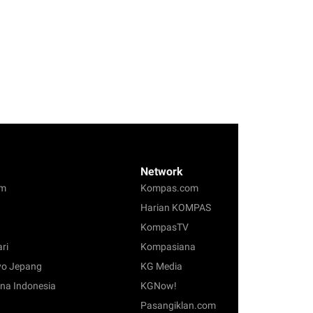
Network
om
Kompas.com
Harian KOMPAS
KompasTV
ari
Kompasiana
o Jepang
KG Media
na Indonesia
KGNow!
Pasangiklan.com