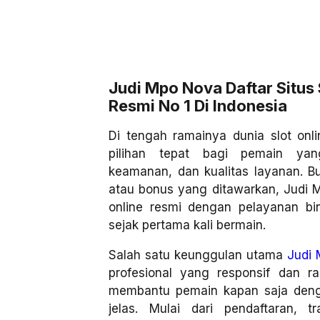
Judi Mpo Nova Daftar Situs
Resmi No 1 Di Indonesia
Di tengah ramainya dunia slot onl
pilihan tepat bagi pemain ya
keamanan, dan kualitas layanan. 
atau bonus yang ditawarkan, Judi M
online resmi dengan pelayanan bi
sejak pertama kali bermain.
Salah satu keunggulan utama
Judi
profesional yang responsif dan r
membantu pemain kapan saja deng
jelas. Mulai dari pendaftaran, t