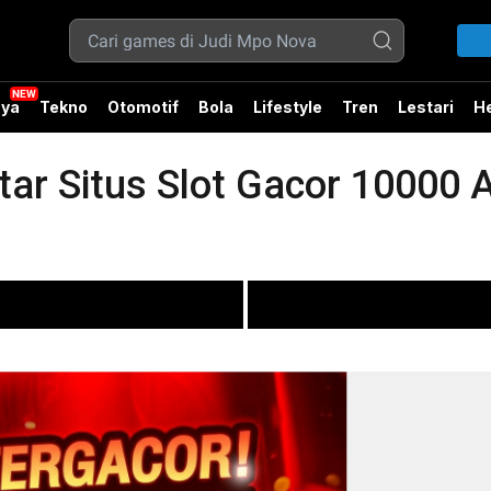
ya
Tekno
Otomotif
Bola
Lifestyle
Tren
Lestari
He
ar Situs Slot Gacor 10000 