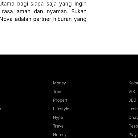
 utama bagi siapa saja yang ingin
n rasa aman dan nyaman. Bukan
Nova adalah partner hiburan yang
Money
Kol
Tren
VIK
Properti
JEO
n
Lifestyle
Lest
Hype
Ohay
Travel
Peso
Homey
Play